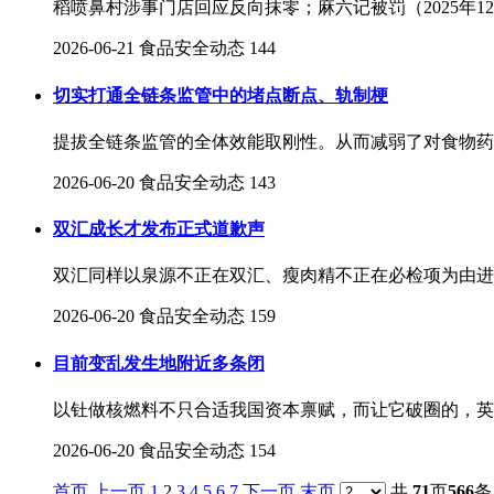
稻喷鼻村涉事门店回应反向抹零；麻六记被罚（2025年1
2026-06-21
食品安全动态
144
切实打通全链条监管中的堵点断点、轨制梗
提拔全链条监管的全体效能取刚性。从而减弱了对食物药
2026-06-20
食品安全动态
143
双汇成长才发布正式道歉声
双汇同样以泉源不正在双汇、瘦肉精不正在必检项为由进行辩
2026-06-20
食品安全动态
159
目前变乱发生地附近多条闭
以钍做核燃料不只合适我国资本禀赋，而让它破圈的，英国
2026-06-20
食品安全动态
154
首页
上一页
1
2
3
4
5
6
7
下一页
末页
共
71
页
566
条