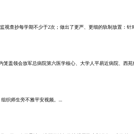
监视查抄每学期不少于2次；做出了更严、更细的轨制放置：针对长
里内笼盖领会放军总病院第六医学核心、大学人平易近病院、西苑病
组织师生旁不雅平安视频。...