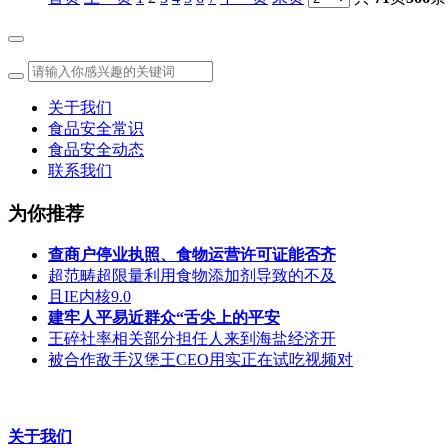
关于我们
食品安全常识
食品安全动态
联系我们
为你推荐
查商户停业执照、食物运营许可证能否齐
超范畴超限量利用食物添加剂导致的不及
且IE内核9.0
建牢人平易近群众“舌尖上的平安
王碎社率相关部分担任人来到海盐经济开
被合作敌手汉堡王CEO用实正在试吃视频对
关于我们