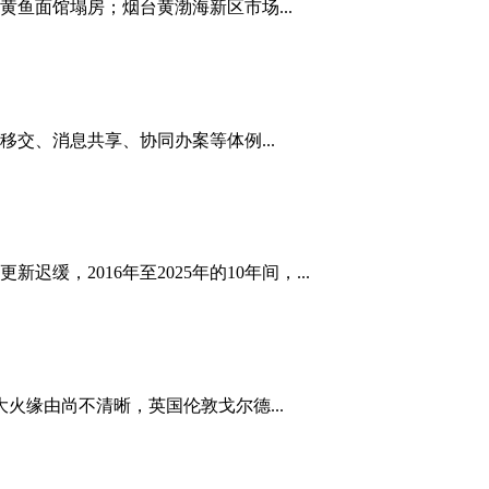
黄鱼面馆塌房；烟台黄渤海新区市场...
交、消息共享、协同办案等体例...
2016年至2025年的10年间，...
火缘由尚不清晰，英国伦敦戈尔德...